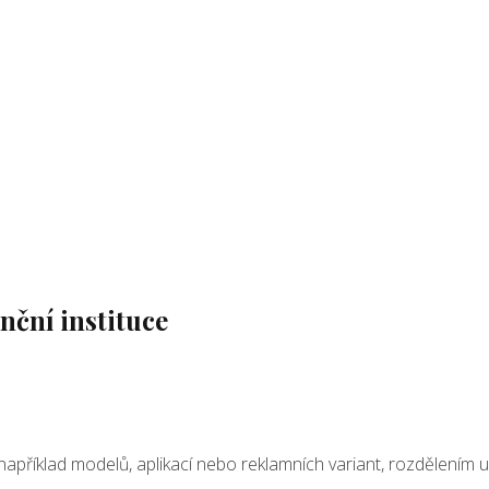
nční instituce
říklad modelů, aplikací nebo reklamních variant, rozdělením uživat