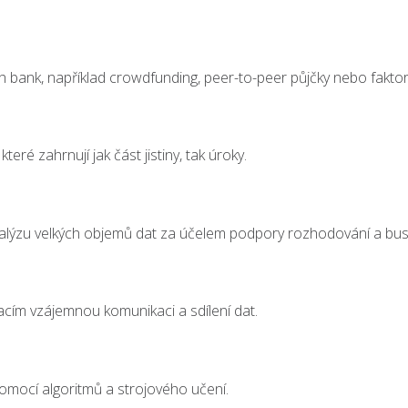
 bank, například crowdfunding, peer-to-peer půjčky nebo faktor
eré zahrnují jak část jistiny, tak úroky.
lýzu velkých objemů dat za účelem podpory rozhodování a busin
acím vzájemnou komunikaci a sdílení dat.
omocí algoritmů a strojového učení.