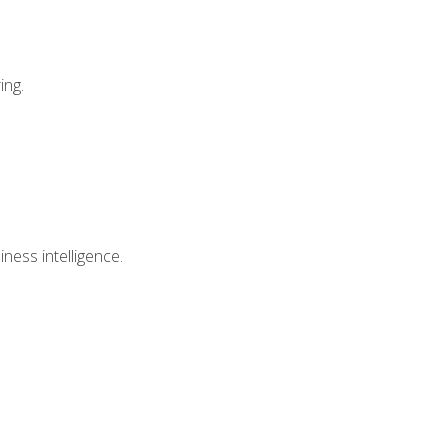
ing.
ess intelligence.