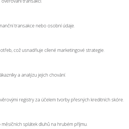
a ověřování transakcí.
 finanční transakce nebo osobní údaje.
třeb, což usnadňuje cílené marketingové strategie.
kazníky a analýzu jejich chování.
s úvěrovými registry za účelem tvorby přesných kreditních skóre.
eho měsíčních splátek dluhů na hrubém příjmu.