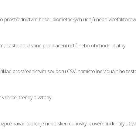
sto prostřednictvím hesel, biometrických údajů nebo vícefaktoro
mi, často používané pro placení účtů nebo obchodní platby.
íklad prostřednictvím souboru CSV, namísto individuálního testo
t vzorce, trendy a vztahy.
 rozpoznávání obličeje nebo sken duhovky, k ověření identity uživa