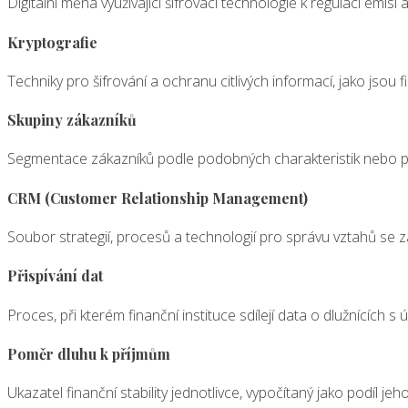
Digitální měna využívající šifrovací technologie k regulaci emisí 
Kryptografie
Techniky pro šifrování a ochranu citlivých informací, jako jsou
Skupiny zákazníků
Segmentace zákazníků podle podobných charakteristik nebo po
CRM (Customer Relationship Management)
Soubor strategií, procesů a technologií pro správu vztahů se zá
Přispívání dat
Proces, při kterém finanční instituce sdílejí data o dlužnících 
Poměr dluhu k příjmům
Ukazatel finanční stability jednotlivce, vypočítaný jako podíl j