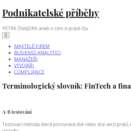
Skip
Podnikatelské příběhy
to
content
PETRA ŠNAJDRA aneb o čem si právě čtu
Main
Menu
navigation
MAJITELÉ FIREM
BUSIENSS ANALYTICI
MANAŽEŘI
VÝVOJÁŘI
COMPLIANCE
Terminologický slovník:
FinTech a fina
A/B testování
Testovací metoda, která porovnává dvě nebo více verzí prvků, nap
výsledky.