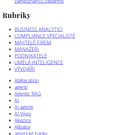
zaměstnanců zadarmo
Rubriky
BUSINESS ANALYTICI
COMPLIANCE SPECIALISTÉ
MAJITELÉ FIREM
MANAŽEŘI
PODNIKATELÉ
UMĚLÁ INTELIGENCE
VÝVOJÁŘI
Abliteration
agenti
Agentic RAG
AI
AI agenti
AI Vývoj
Akvizice
Alibaba
americké banky