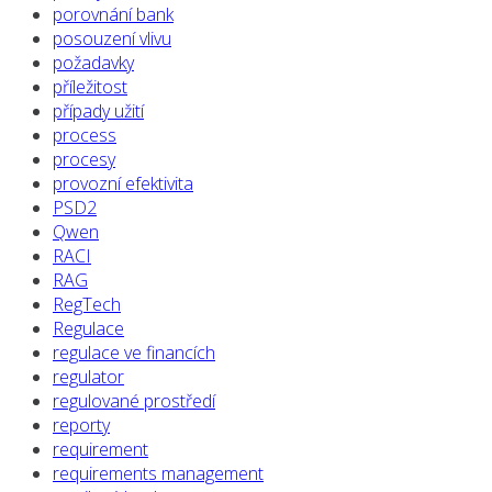
porovnání bank
posouzení vlivu
požadavky
příležitost
případy užití
process
procesy
provozní efektivita
PSD2
Qwen
RACI
RAG
RegTech
Regulace
regulace ve financích
regulator
regulované prostředí
reporty
requirement
requirements management