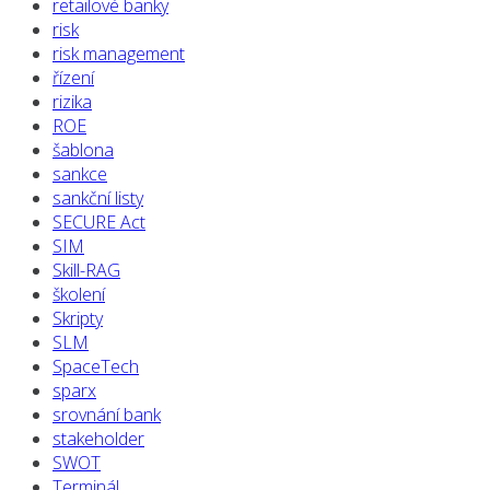
retailové banky
risk
risk management
řízení
rizika
ROE
šablona
sankce
sankční listy
SECURE Act
SIM
Skill-RAG
školení
Skripty
SLM
SpaceTech
sparx
srovnání bank
stakeholder
SWOT
Terminál