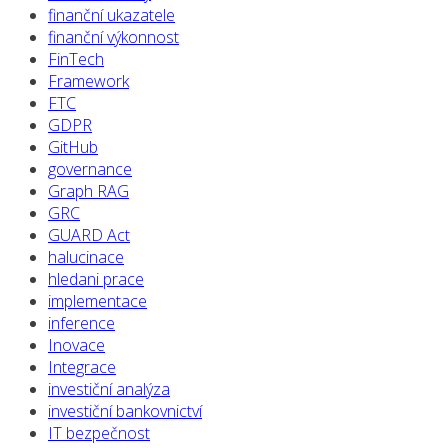
finanční ukazatele
finanční výkonnost
FinTech
Framework
FTC
GDPR
GitHub
governance
Graph RAG
GRC
GUARD Act
halucinace
hledani prace
implementace
inference
Inovace
Integrace
investiční analýza
investiční bankovnictví
IT bezpečnost