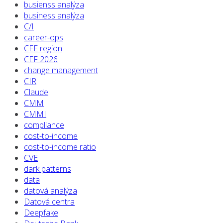
busienss analýza
business analýza
C/I
career-ops
CEE region
CEF 2026
change management
CIR
Claude
CMM
CMMI
compliance
cost-to-income
cost-to-income ratio
CVE
dark patterns
data
datová analýza
Datová centra
Deepfake