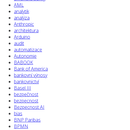
AML
analytik
analýza
Anthropic
architektura
Arduino
audit
automatizace
Autonomie
BABOOK
Bank of America
bankovní výnosy
bankovnictví
Basel III
bezpečnost
bezpecnost
Bezpecnost AI
bias
BNP Paribas
BPMN