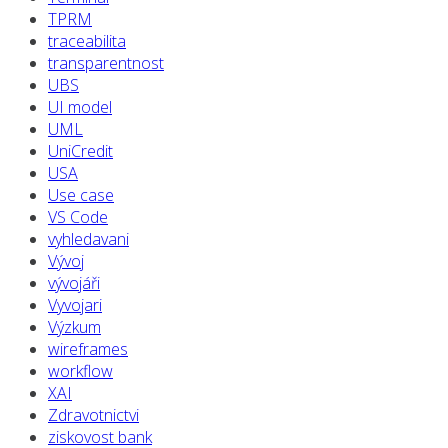
TPRM
traceabilita
transparentnost
UBS
UI model
UML
UniCredit
USA
Use case
VS Code
vyhledavani
Vývoj
vývojáři
Vyvojari
Výzkum
wireframes
workflow
XAI
Zdravotnictvi
ziskovost bank