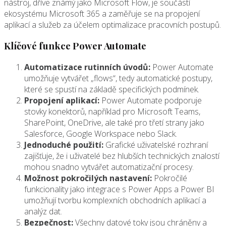
nástroj, dříve známý jako Microsoft Flow, je součástí
ekosystému Microsoft 365 a zaměřuje se na propojení
aplikací a služeb za účelem optimalizace pracovních postupů.
Klíčové funkce Power Automate
Automatizace rutinních úvodů:
Power Automate
umožňuje vytvářet „flows“, tedy automatické postupy,
které se spustí na základě specifických podmínek.
Propojení aplikací:
Power Automate podporuje
stovky konektorů, například pro Microsoft Teams,
SharePoint, OneDrive, ale také pro třetí strany jako
Salesforce, Google Workspace nebo Slack.
Jednoduché použití:
Grafické uživatelské rozhraní
zajišťuje, že i uživatelé bez hlubších technických znalostí
mohou snadno vytvářet automatizační procesy.
Možnost pokročilých nastavení:
Pokročilé
funkcionality jako integrace s Power Apps a Power BI
umožňují tvorbu komplexních obchodních aplikací a
analýz dat.
Bezpečnost:
Všechny datové toky jsou chráněny a