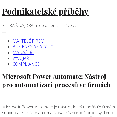
Skip
Podnikatelské příběhy
to
content
PETRA ŠNAJDRA aneb o čem si právě čtu
Main
navigation
Menu
MAJITELÉ FIREM
BUSIENSS ANALYTICI
MANAŽEŘI
VÝVOJÁŘI
COMPLIANCE
Microsoft Power Automate:
Nástroj
pro automatizaci procesů ve firmách
Microsoft Power Automate je nástroj, který umožňuje firmám
snadno a efektivně automatizovat různorodé procesy. Tento