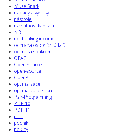
Muse Spark
náklady a výnosy
nástroje
návratnost kapitálu
NBI
net banking income
ochrana osobních údajů
ochrana soukromí
OFAC
Open Source
open-source
OpenAI
optimalizace
optimalizace kodu
Pair-Programming
PDP-10
PDP-11
pilot
podnik
pokuty