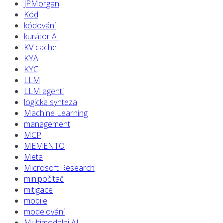
JPMorgan
Kód
kódování
kurátor AI
KV cache
KYA
KYC
LLM
LLM agenti
logicka synteza
Machine Learning
management
MCP
MEMENTO
Meta
Microsoft Research
minipočítač
mitigace
mobile
modelování
Multimodalni AI