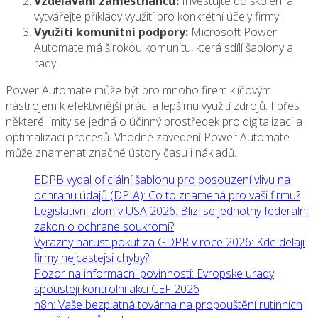
Vzdělávání zaměstnanců:
Investujte do školení a
vytvářejte příklady využití pro konkrétní účely firmy.
Využití komunitní podpory:
Microsoft Power
Automate má širokou komunitu, která sdílí šablony a
rady.
Power Automate může být pro mnoho firem klíčovým
nástrojem k efektivnější práci a lepšímu využití zdrojů. I přes
některé limity se jedná o účinný prostředek pro digitalizaci a
optimalizaci procesů. Vhodné zavedení Power Automate
může znamenat značné ústory času i nákladů.
EDPB vydal oficiální šablonu pro posouzení vlivu na
ochranu údajů (DPIA): Co to znamená pro vaši firmu?
Legislativni zlom v USA 2026: Blizi se jednotny federalni
zakon o ochrane soukromi?
Vyrazny narust pokut za GDPR v roce 2026: Kde delaji
firmy nejcastejsi chyby?
Pozor na informacni povinnosti: Evropske urady
spousteji kontrolni akci CEF 2026
n8n: Vaše bezplatná továrna na propouštění rutinních