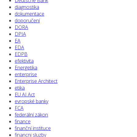
Deutsche Bank
diagnostika
dokumentace
doporučení
DORA
DPIA
EA
EDA
EDPB
efektivita
Energetika
enterprise
Enterprise Architect
etika
EU AI Act
evropské banky
FCA
federální zákon
finance
finanční instituce
financni sluzby