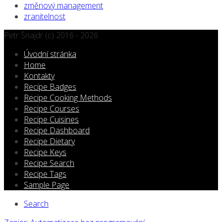
změnový management
zranitelnost
Petr Šnajdr (c) 2016 - 2026
Úvodní stránka
Home
Kontakty
Recipe Badges
Recipe Cooking Methods
Recipe Courses
Recipe Cuisines
Recipe Dashboard
Recipe Dietary
Recipe Keys
Recipe Search
Recipe Tags
Sample Page
Secondary
Search
navigation